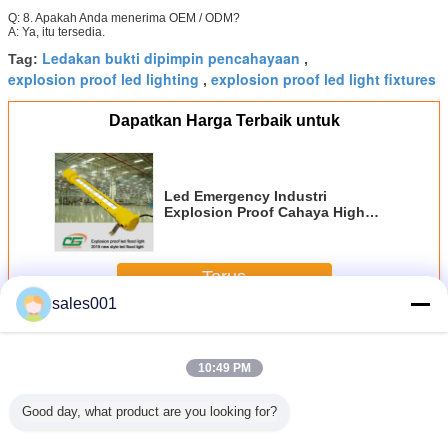
Q: 8. Apakah Anda menerima OEM / ODM?
A: Ya, itu tersedia.
Ledakan bukti dipimpin pencahayaan
Tag:
,
explosion proof led lighting
explosion proof led light fixtures
,
Dapatkan Harga Terbaik untuk
Led Emergency Industri
Explosion Proof Cahaya High
Power Die Cast Aluminium
Terus
sales001
LED Explosion Proof Cahaya
Lebih
10:49 PM
Good day, what product are you looking for?
AC LED
Air 60W Bukti
5000-7000K 40 /
6000 Lumens
Lampu 