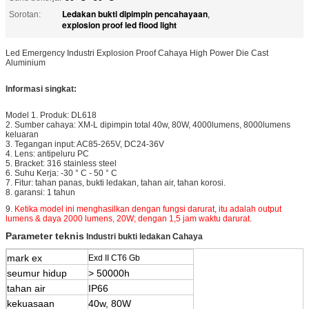
Ledakan bukti dipimpin pencahayaan
Sorotan:
,
explosion proof led flood light
Led Emergency Industri Explosion Proof Cahaya High Power Die Cast
Aluminium
Informasi singkat:
Model 1. Produk: DL618
2. Sumber cahaya: XM-L dipimpin total 40w, 80W, 4000lumens, 8000lumens
keluaran
3. Tegangan input: AC85-265V, DC24-36V
4. Lens: antipeluru PC
5. Bracket: 316 stainless steel
6. Suhu Kerja: -30 ° C - 50 ° C
7. Fitur: tahan panas, bukti ledakan, tahan air, tahan korosi.
8. garansi: 1 tahun
9.
Ketika model ini menghasilkan dengan fungsi darurat, itu adalah output
lumens & daya 2000 lumens, 20W;
dengan 1,5 jam waktu darurat.
Parameter teknis
Industri bukti ledakan Cahaya
mark ex
Exd II CT6 Gb
seumur hidup
> 50000h
tahan air
IP66
kekuasaan
40w, 80W