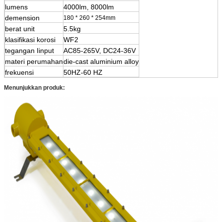
lumens
4000lm, 8000lm
demension
180 * 260 * 254mm
berat unit
5.5kg
klasifikasi korosi
WF2
tegangan Iinput
AC85-265V, DC24-36V
materi perumahan
die-cast aluminium alloy
frekuensi
50HZ-60 HZ
Menunjukkan produk: