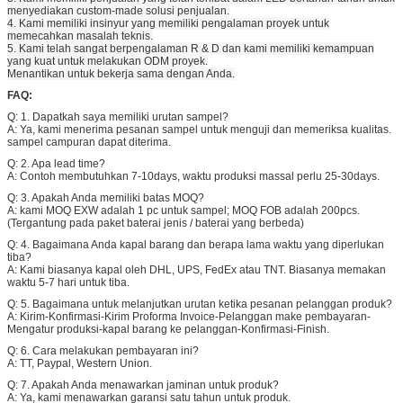
menyediakan custom-made solusi penjualan.
4. Kami memiliki insinyur yang memiliki pengalaman proyek untuk
memecahkan masalah teknis.
5. Kami telah sangat berpengalaman R & D dan kami memiliki kemampuan
yang kuat untuk melakukan ODM proyek.
Menantikan untuk bekerja sama dengan Anda.
FAQ:
Q: 1. Dapatkah saya memiliki urutan sampel?
A: Ya, kami menerima pesanan sampel untuk menguji dan memeriksa kualitas.
sampel campuran dapat diterima.
Q: 2. Apa lead time?
A: Contoh membutuhkan 7-10days, waktu produksi massal perlu 25-30days.
Q: 3. Apakah Anda memiliki batas MOQ?
A: kami MOQ EXW adalah 1 pc untuk sampel; MOQ FOB adalah 200pcs.
(Tergantung pada paket baterai jenis / baterai yang berbeda)
Q: 4. Bagaimana Anda kapal barang dan berapa lama waktu yang diperlukan
tiba?
A: Kami biasanya kapal oleh DHL, UPS, FedEx atau TNT. Biasanya memakan
waktu 5-7 hari untuk tiba.
Q: 5. Bagaimana untuk melanjutkan urutan ketika pesanan pelanggan produk?
A: Kirim-Konfirmasi-Kirim Proforma Invoice-Pelanggan make pembayaran-
Mengatur produksi-kapal barang ke pelanggan-Konfirmasi-Finish.
Q: 6. Cara melakukan pembayaran ini?
A: TT, Paypal, Western Union.
Q: 7. Apakah Anda menawarkan jaminan untuk produk?
A: Ya, kami menawarkan garansi satu tahun untuk produk.