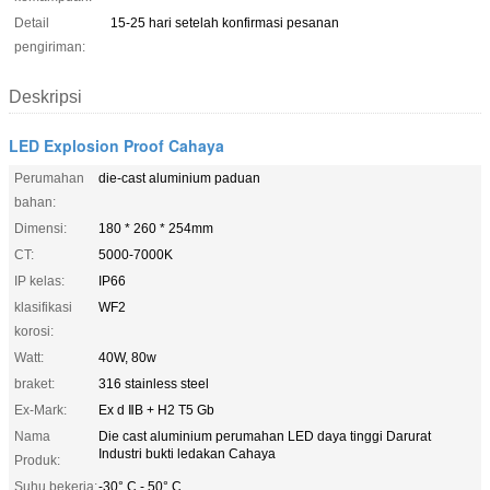
Detail
15-25 hari setelah konfirmasi pesanan
pengiriman:
Deskripsi
LED Explosion Proof Cahaya
Perumahan
die-cast aluminium paduan
bahan:
Dimensi:
180 * 260 * 254mm
CT:
5000-7000K
IP kelas:
IP66
klasifikasi
WF2
korosi:
Watt:
40W, 80w
braket:
316 stainless steel
Ex-Mark:
Ex d ⅡB + H2 T5 Gb
Nama
Die cast aluminium perumahan LED daya tinggi Darurat
Industri bukti ledakan Cahaya
Produk:
Suhu bekerja:
-30° C - 50° C