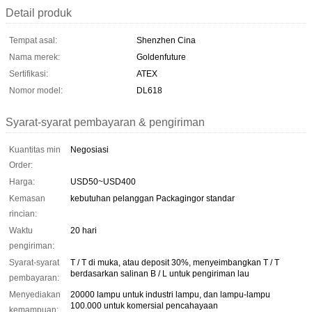
Detail produk
Tempat asal:
Shenzhen Cina
Nama merek:
Goldenfuture
Sertifikasi:
ATEX
Nomor model:
DL618
Syarat-syarat pembayaran & pengiriman
Kuantitas min
Negosiasi
Order:
Harga:
USD50~USD400
Kemasan
kebutuhan pelanggan Packagingor standar
rincian:
Waktu
20 hari
pengiriman:
Syarat-syarat
T / T di muka, atau deposit 30%, menyeimbangkan T / T
berdasarkan salinan B / L untuk pengiriman lau
pembayaran:
Menyediakan
20000 lampu untuk industri lampu, dan lampu-lampu
100.000 untuk komersial pencahayaan
kemampuan: