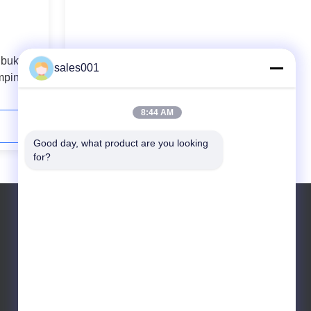
bukti
20 W 5 CREE LED untuk toko
sales001
mpin
minyak lampu Led AC 110V industri
Explosion Proof
8:44 AM
Hubungi Sekarang
Good day, what product are you looking 
for?