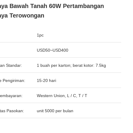
aya Bawah Tanah 60W Pertambangan
aya Terowongan
1pc
USD50~USD400
an Standar:
1 buah per karton; berat kotor: 7.5kg
e Pengiriman:
15-20 hari
Pembayaran:
Western Union, L / C, T / T
tas Pasokan:
unit 5000 per bulan