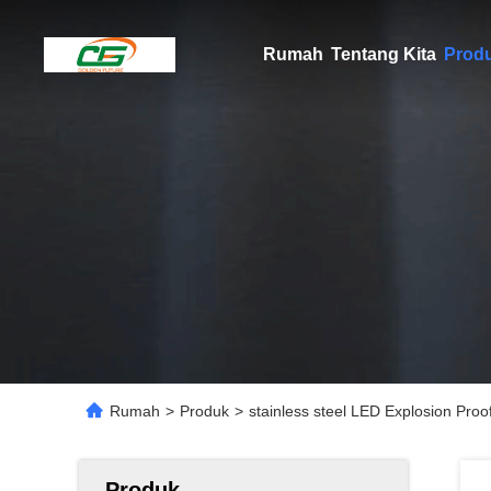
Rumah
Tentang Kita
Prod
Rumah
>
Produk
>
stainless steel LED Explosion P
Produk