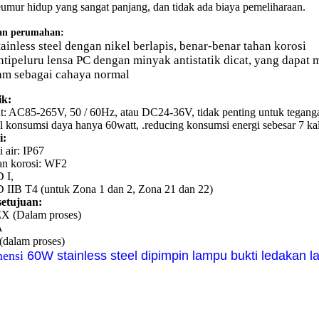
eumur hidup yang sangat panjang, dan tidak ada biaya pemeliharaan.
an perumahan:
tainless steel dengan nikel berlapis, benar-benar tahan korosi
antipeluru lensa PC dengan minyak antistatik dicat, yang dapat
am sebagai cahaya normal
ik:
t: AC85-265V, 50 / 60Hz, atau DC24-36V, tidak penting untuk teganga
l konsumsi daya hanya 60watt, .reducing konsumsi energi sebesar 7 kal
i:
i air: IP67
an korosi: WF2
 I,
IIB T4 (untuk Zona 1 dan 2, Zona 21 dan 22)
setujuan:
X (Dalam proses)
A
dalam proses)
ensi
60W stainless steel dipimpin lampu bukti ledakan