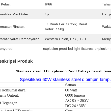
 Kelas:
IP66
Tahan
uantitas Min Order:
1pc
Harga
  1 Buah Per Karton;  Berat 
emasan Rincian:
Waktu
Kotor: 7.5kg
yarat-Syarat Pembayaran:
Western Union, L / C, T / T
Meny
enyoroti:
explosion proof led light fixtures
, 
explosion 
eskripsi Produk
Stainless steel LED Explosion Proof Cahaya bawah ta
Spesifikasi 60W stainless steel dipimpin lam
Satuan
l konsumsi daya:
60 watt
ens Output:
6000 lumens
AC 85 ~ 265V
ai Tegangan
DC 24 / 36V
ggi daya LED merek:
Cree