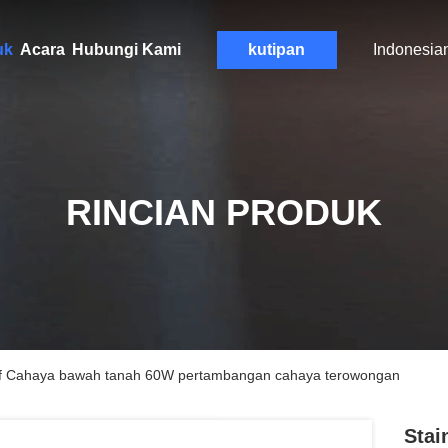
uk
Acara
Hubungi Kami
kutipan
Indonesia
RINCIAN PRODUK
roof Cahaya bawah tanah 60W pertambangan cahaya terowongan
Stai