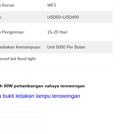
 Korosi:
WF2
:
USD50~USD400
 Pengiriman:
15-20 Hari
ediakan Kemampuan:
Unit 5000 Per Bulan
proof led flood light
nah 60W pertambangan cahaya terowongan
pu bukti ledakan lampu terowongan