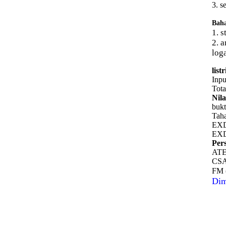
3. s
Bah
1. s
2. 
log
listr
Inpu
Tota
Nila
bukt
Tah
EXD
EXD 
Per
ATE
CS
FM (
Dim