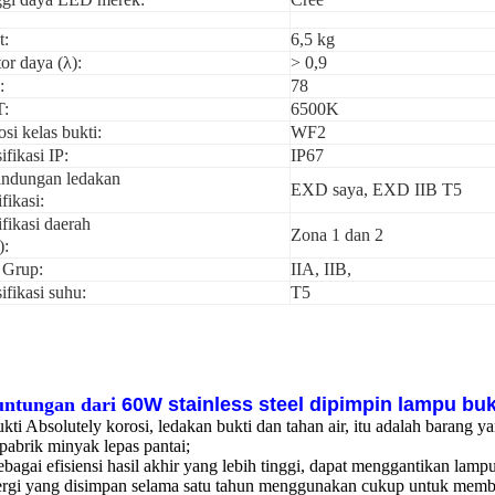
t:
6,5 kg
or daya (λ):
> 0,9
:
78
:
6500K
si kelas bukti:
WF2
ifikasi IP:
IP67
lindungan ledakan
EXD saya, EXD IIB T5
ifikasi:
ifikasi daerah
Zona 1 dan 2
):
 Grup:
IIA, IIB,
ifikasi suhu:
T5
ntungan dari
60W stainless steel dipimpin lampu bu
ukti Absolutely korosi, ledakan bukti dan tahan air, itu adalah barang
pabrik minyak lepas pantai;
ebagai efisiensi hasil akhir yang lebih tinggi, dapat menggantikan lam
rgi yang disimpan selama satu tahun menggunakan cukup untuk memb