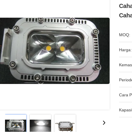
Cah
Cah
MOQ:
Harga:
Kemas
Period
Cara 
Kapasi