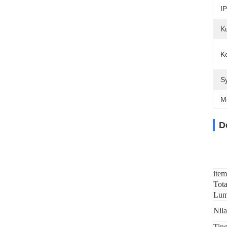
IP
K
K
S
M
D
item
Tota
Lum
Nil
Tin