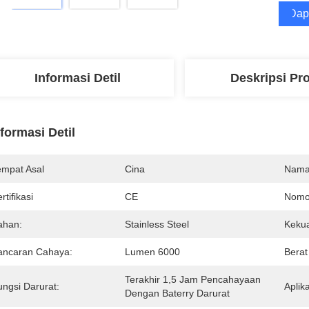
Dap
Informasi Detil
Deskripsi Pr
nformasi Detil
empat Asal
Cina
Nama
rtifikasi
CE
Nomo
ahan:
Stainless Steel
Kekua
ancaran Cahaya:
Lumen 6000
Berat
Terakhir 1,5 Jam Pencahayaan 
ungsi Darurat:
Aplika
Dengan Baterry Darurat