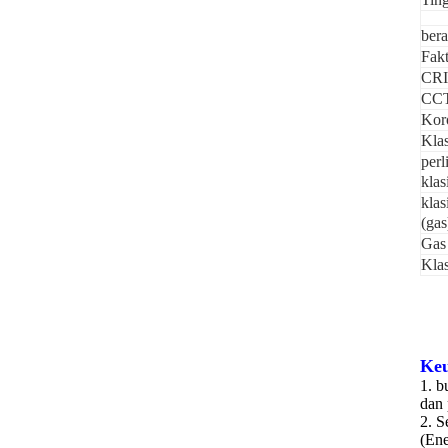
bera
Fakt
CRI
CCT
Koro
Klas
per
klas
klas
(gas
Gas
Klas
Keu
1.
b
dan 
2. S
(Ene