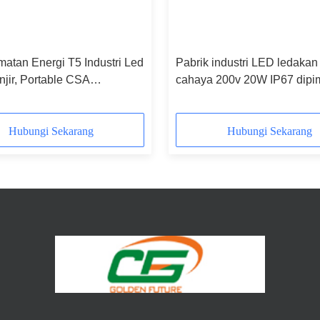
atan Energi T5 Industri Led
Pabrik industri LED ledakan 
njir, Portable CSA
cahaya 200v 20W IP67 dipi
ound Mining Cahaya
untuk pabrik farmasi
Hubungi Sekarang
Hubungi Sekarang