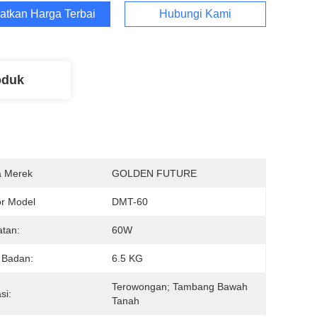
atkan Harga Terbaik
Hubungi Kami
oduk
 Merek
GOLDEN FUTURE
r Model
DMT-60
tan:
60W
 Badan:
6.5 KG
Terowongan; Tambang Bawah 
si:
Tanah