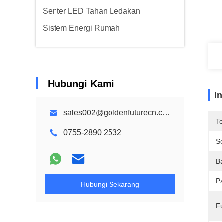
Senter LED Tahan Ledakan
Sistem Energi Rumah
Hubungi Kami
I
sales002@goldenfuturecn.com
T
0755-2890 2532
Se
B
P
Hubungi Sekarang
F