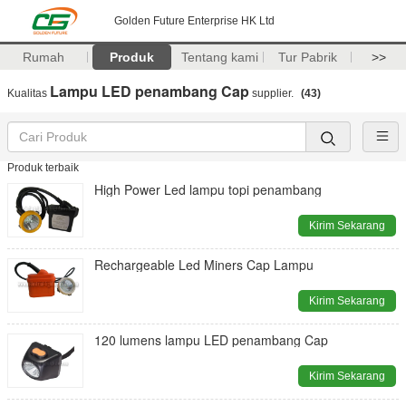
Golden Future Enterprise HK Ltd
Rumah
Produk
Tentang kami
Tur Pabrik
>>
Lampu LED penambang Cap
Kualitas
supplier.
(43)
Produk terbaik
High Power Led lampu topi penambang
Kirim Sekarang
Rechargeable Led Miners Cap Lampu
Kirim Sekarang
120 lumens lampu LED penambang Cap
Kirim Sekarang