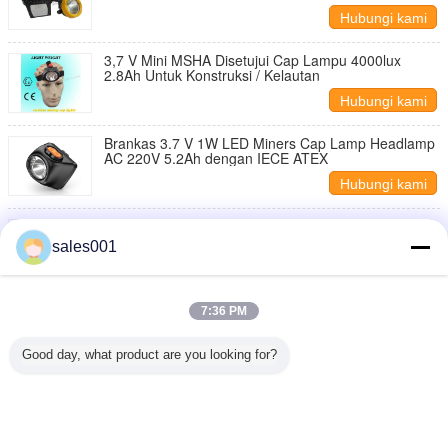
Hubungi kami
3,7 V Mini MSHA Disetujui Cap Lampu 4000lux
2.8Ah Untuk Konstruksi / Kelautan
Hubungi kami
Brankas 3.7 V 1W LED Miners Cap Lamp Headlamp
AC 220V 5.2Ah dengan IECE ATEX
Hubungi kami
LED Miners Rechargeable Cap Lampu 1 Watt
4500Lux Dengan 6 Pcs SMD Led KJ3.5LM
sales001
Hubungi kami
Keselamatan 3V Rechargeable LED Miners Cap
7:36 PM
Lampu 110mA Waterproof Dengan 6.5Ah Baterai
Hubungi kami
Good day, what product are you looking for?
1 / 5