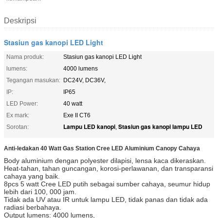
Deskripsi
Stasiun gas kanopi LED Light
Nama produk:
Stasiun gas kanopi LED Light
lumens:
4000 lumens
Tegangan masukan:
DC24V, DC36V,
IP:
IP65
LED Power:
40 watt
Ex mark:
Exe II CT6
Lampu LED kanopi
Stasiun gas kanopi lampu LED
Sorotan:
,
Anti-ledakan 40 Watt Gas Station Cree LED Aluminium Canopy Cahaya
Body aluminium dengan polyester dilapisi, lensa kaca dikeraskan.
Heat-tahan, tahan guncangan, korosi-perlawanan, dan transparansi
cahaya yang baik.
8pcs 5 watt Cree LED putih sebagai sumber cahaya, seumur hidup
lebih dari 100, 000 jam.
Tidak ada UV atau IR untuk lampu LED, tidak panas dan tidak ada
radiasi berbahaya.
Output lumens: 4000 lumens,