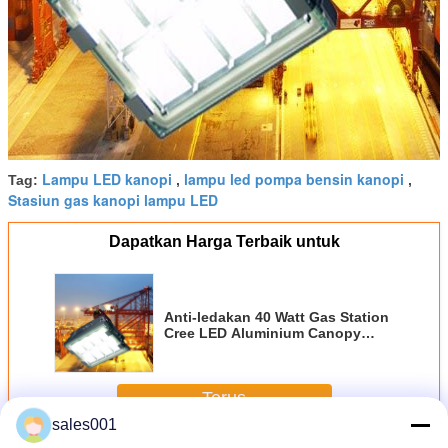
Lampu LED kanopi
lampu led pompa bensin kanopi
Tag:
,
,
Stasiun gas kanopi lampu LED
Dapatkan Harga Terbaik untuk
Anti-ledakan 40 Watt Gas Station
Cree LED Aluminium Canopy
Cahaya
Terus
sales001