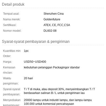
Detail produk
Tempat asal:
Shenzhen Cina
Nama merek:
Goldenfuture
Sertifikasi:
ATEX, CE, FCC,CSA
Nomor model:
DL602-08
Syarat-syarat pembayaran & pengiriman
Kuantitas min
1pc
Order:
Harga:
USD50~USD400
Kemasan
kebutuhan pelanggan Packagingor standar
rincian:
Waktu
20 hari
pengiriman:
Syarat-syarat
T / T di muka, atau deposit 30%, menyeimbangkan T / T
berdasarkan salinan B / L untuk pengiriman lau
pembayaran:
Menyediakan
20000 lampu untuk industri lampu, dan lampu-lampu
100.000 untuk komersial pencahayaan
kemampuan: