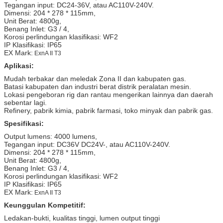
Tegangan input: DC24-36V, atau AC110V-240V.
Dimensi: 204 * 278 * 115mm,
Unit Berat: 4800g,
Benang Inlet: G3 / 4,
Korosi perlindungan klasifikasi: WF2
IP Klasifikasi: IP65
EX Mark:
ExnA II T3
Aplikasi:
Mudah terbakar dan meledak Zona II dan kabupaten gas.
Batasi kabupaten dan industri berat distrik peralatan mesin.
Lokasi pengeboran rig dan rantau mengerikan lainnya dan daerah
sebentar lagi.
Refinery, pabrik kimia, pabrik farmasi, toko minyak dan pabrik gas.
Spesifikasi:
Output lumens: 4000 lumens,
Tegangan input: DC36V DC24V-, atau AC110V-240V.
Dimensi: 204 * 278 * 115mm,
Unit Berat: 4800g,
Benang Inlet: G3 / 4,
Korosi perlindungan klasifikasi: WF2
IP Klasifikasi: IP65
EX Mark:
ExnA II T3
Keunggulan Kompetitif:
Ledakan-bukti, kualitas tinggi, lumen output tinggi