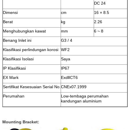
DC 24
Dimensi
cm
16 × 8.5
Berat
kg
2.26
Menghubungkan kawat
mm
6 ~ 8
Benang Inlet ini
G3 / 4
Klasifikasi perlindungan korosi
WF2
Klasifikasi Isolasi
Saya
IP Klasifikasi
IP67
EX Mark
ExdⅡCT6
Sertifikat Kesesuaian Serial No.
CNEx07.1999
Perumahan
Low-tembaga perumahan
kandungan aluminium
Mounting Bracket: