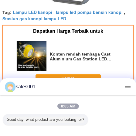
Lampu LED kanopi
lampu led pompa bensin kanopi
Tag:
,
,
Stasiun gas kanopi lampu LED
Dapatkan Harga Terbaik untuk
Konten rendah tembaga Cast
Aluminium Gas Station LED
Canopy Cahaya 120 ° 2000lm
Terus
sales001
Stasiun gas kanopi LED Light
Lebih
8:05 AM
Good day, what product are you looking for?
tt Gas
IP65 40w Air Bukti
Stasiun Gas
Stasiun Gas
Stasiun G
on LED
Canopy Cahaya
100W Led
kuning LED
40W LED 