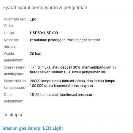
Syarat-syarat pembayaran & pengiriman
Kuantitas min
1pc
Order:
Harga:
USD50~USD400
Kemasan
kebutuhan pelanggan Packagingor standar
rincian:
Waktu
20 hari
pengiriman:
Syarat-syarat
T / T di muka, atau deposit 30%, menyeimbangkan T / T
berdasarkan salinan B / L untuk pengiriman lau
pembayaran:
Menyediakan
20000 lampu untuk industri lampu, dan lampu-lampu
100.000 untuk komersial pencahayaan
kemampuan:
Detail
15-25 hari setelah konfirmasi pesanan
pengiriman:
Deskripsi
Stasiun gas kanopi LED Light