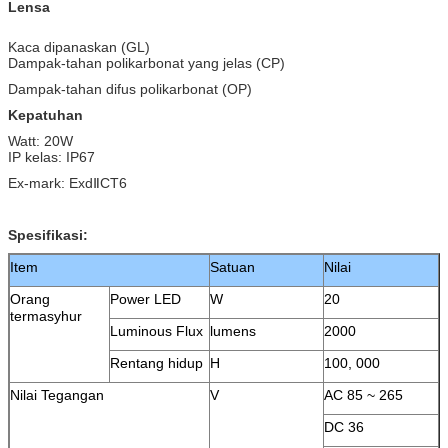
Lensa
Kaca dipanaskan (GL)
Dampak-tahan polikarbonat yang jelas (CP)
Dampak-tahan difus polikarbonat (OP)
Kepatuhan
Watt: 20W
IP kelas: IP67
Ex-mark: ExdⅡCT6
Spesifikasi:
Item
Satuan
Nilai
Orang
Power LED
W
20
termasyhur
Luminous Flux
lumens
2000
Rentang hidup
H
100, 000
Nilai Tegangan
V
AC 85 ~ 265
DC 36