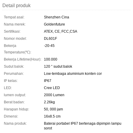
Detail produk
Tempat asal:
Shenzhen Cina
Nama merek:
Goldenfuture
Sertifikasi:
ATEX, CE, FCC,CSA
Nomor model:
DL601F
Bekerja
-20-45
Temperature(℃):
Bekerja Lifetime(Hour):
100.000
Sudut balok:
120 ° sudut balok
Perumahan:
Low-tembaga aluminium konten cor
IP kelas:
IP67
LED:
Cree LED
lumen output:
2000 Lumen
Berat badan:
2.26kg
Harapan hidup:
50, 000 jam
Dimensi:
16x8.5 cm
Nama produk:
Baterai portabel IP67 bertenaga dipimpin lampu
sorot