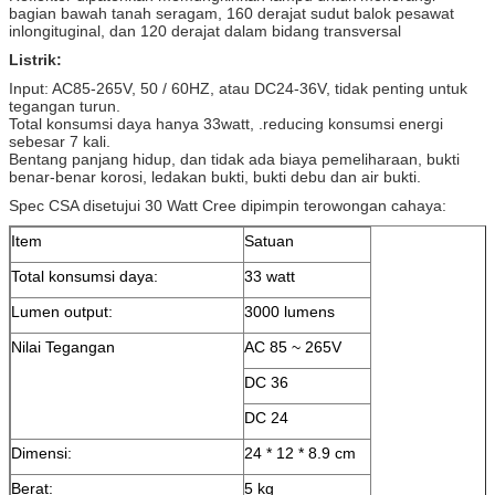
bagian bawah tanah seragam, 160 derajat sudut balok pesawat
inlongituginal, dan 120 derajat dalam bidang transversal
Listrik:
Input: AC85-265V, 50 / 60HZ, atau DC24-36V, tidak penting untuk
tegangan turun.
Total konsumsi daya hanya 33watt, .reducing konsumsi energi
sebesar 7 kali.
Bentang panjang hidup, dan tidak ada biaya pemeliharaan, bukti
benar-benar korosi, ledakan bukti, bukti debu dan air bukti.
Spec CSA disetujui 30 Watt Cree dipimpin terowongan cahaya:
Item
Satuan
Total konsumsi daya:
33 watt
Lumen output:
3000 lumens
Nilai Tegangan
AC 85 ~ 265V
DC 36
DC 24
Dimensi:
24 * 12 * 8.9 cm
Berat:
5 kg