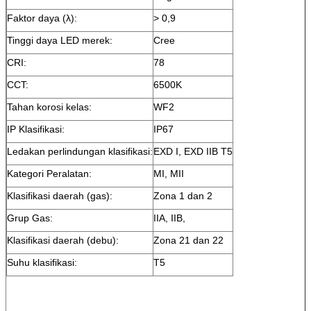
Faktor daya (λ):
> 0,9
Tinggi daya LED merek:
Cree
CRI:
78
CCT:
6500K
Tahan korosi kelas:
WF2
IP Klasifikasi:
IP67
Ledakan perlindungan klasifikasi:
EXD I, EXD IIB T5
Kategori Peralatan:
MI, MII
Klasifikasi daerah (gas):
Zona 1 dan 2
Grup Gas:
IIA, IIB,
Klasifikasi daerah (debu):
Zona 21 dan 22
Suhu klasifikasi:
T5