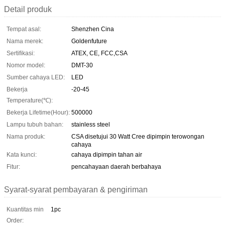
Detail produk
Tempat asal:
Shenzhen Cina
Nama merek:
Goldenfuture
Sertifikasi:
ATEX, CE, FCC,CSA
Nomor model:
DMT-30
Sumber cahaya LED:
LED
Bekerja
-20-45
Temperature(℃):
Bekerja Lifetime(Hour):
500000
Lampu tubuh bahan:
stainless steel
Nama produk:
CSA disetujui 30 Watt Cree dipimpin terowongan
cahaya
Kata kunci:
cahaya dipimpin tahan air
Fitur:
pencahayaan daerah berbahaya
Syarat-syarat pembayaran & pengiriman
Kuantitas min
1pc
Order: