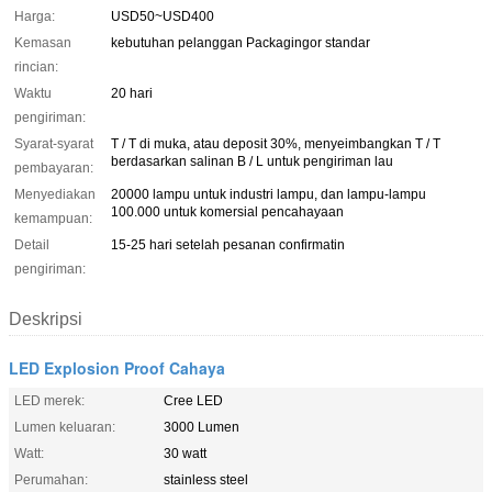
Harga:
USD50~USD400
Kemasan
kebutuhan pelanggan Packagingor standar
rincian:
Waktu
20 hari
pengiriman:
Syarat-syarat
T / T di muka, atau deposit 30%, menyeimbangkan T / T
berdasarkan salinan B / L untuk pengiriman lau
pembayaran:
Menyediakan
20000 lampu untuk industri lampu, dan lampu-lampu
100.000 untuk komersial pencahayaan
kemampuan:
Detail
15-25 hari setelah pesanan confirmatin
pengiriman:
Deskripsi
LED Explosion Proof Cahaya
LED merek:
Cree LED
Lumen keluaran:
3000 Lumen
Watt:
30 watt
Perumahan:
stainless steel