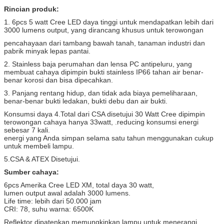
Rincian produk:
1. 6pcs 5 watt Cree LED daya tinggi untuk mendapatkan lebih dari
3000 lumens output, yang dirancang khusus untuk terowongan
pencahayaan dari tambang bawah tanah, tanaman industri dan
pabrik minyak lepas pantai.
2. Stainless baja perumahan dan lensa PC antipeluru, yang
membuat cahaya dipimpin bukti stainless IP66 tahan air benar-
benar korosi dan bisa dipecahkan.
3. Panjang rentang hidup, dan tidak ada biaya pemeliharaan,
benar-benar bukti ledakan, bukti debu dan air bukti.
Konsumsi daya 4.Total dari CSA disetujui 30 Watt Cree dipimpin
terowongan cahaya hanya 33watt, .reducing konsumsi energi
sebesar 7 kali.
energi yang Anda simpan selama satu tahun menggunakan cukup
untuk membeli lampu.
5.CSA & ATEX Disetujui.
Sumber cahaya:
6pcs Amerika Cree LED XM, total daya 30 watt,
lumen output awal adalah 3000 lumens.
Life time: lebih dari 50.000 jam
CRI: 78, suhu warna: 6500K
Reflektor dipatenkan memungkinkan lampu untuk menerangi