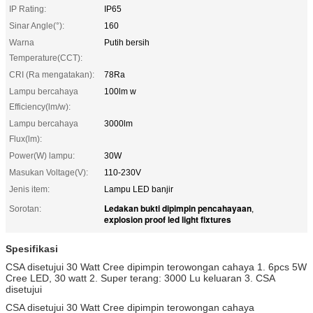
IP Rating:
IP65
Sinar Angle(°):
160
Warna
Putih bersih
Temperature(CCT):
CRI (Ra mengatakan):
78Ra
Lampu bercahaya
100lm w
Efficiency(lm/w):
Lampu bercahaya
3000lm
Flux(lm):
Power(W) lampu:
30W
Masukan Voltage(V):
110-230V
Jenis item:
Lampu LED banjir
Ledakan bukti dipimpin pencahayaan
Sorotan:
,
explosion proof led light fixtures
Spesifikasi
CSA disetujui 30 Watt Cree dipimpin terowongan cahaya 1. 6pcs 5W
Cree LED, 30 watt 2. Super terang: 3000 Lu keluaran 3. CSA
disetujui
CSA disetujui 30 Watt Cree dipimpin terowongan cahaya