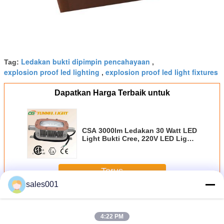
Ledakan bukti dipimpin pencahayaan
Tag:
,
explosion proof led lighting
explosion proof led light fixtures
,
Dapatkan Harga Terbaik untuk
CSA 3000lm Ledakan 30 Watt LED
Light Bukti Cree, 220V LED Light
Tunnel
Terus
sales001
LED Explosion Proof Cahaya
Lebih
4:22 PM