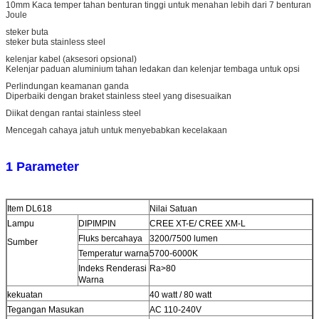
10mm Kaca temper tahan benturan tinggi untuk menahan lebih dari 7 benturan
Joule
steker buta
steker buta stainless steel
kelenjar kabel (aksesori opsional)
Kelenjar paduan aluminium tahan ledakan dan kelenjar tembaga untuk opsi
Perlindungan keamanan ganda
Diperbaiki dengan braket stainless steel yang disesuaikan
Diikat dengan rantai stainless steel
Mencegah cahaya jatuh untuk menyebabkan kecelakaan
1 Parameter
Item DL618
Nilai Satuan
Lampu
DIPIMPIN
CREE XT-E/ CREE XM-L
Fluks bercahaya
3200/7500 lumen
Sumber
Temperatur warna
5700-6000K
Indeks Renderasi
Ra>80
Warna
kekuatan
40 watt / 80 watt
Tegangan Masukan
AC 110-240V