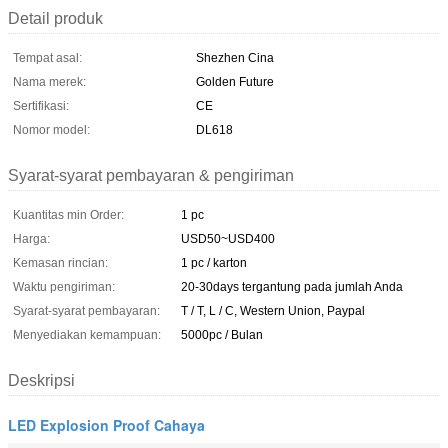
Detail produk
Tempat asal:
Shezhen Cina
Nama merek:
Golden Future
Sertifikasi:
CE
Nomor model:
DL618
Syarat-syarat pembayaran & pengiriman
Kuantitas min Order:
1 pc
Harga:
USD50~USD400
Kemasan rincian:
1 pc / karton
Waktu pengiriman:
20-30days tergantung pada jumlah Anda
Syarat-syarat pembayaran:
T / T, L / C, Western Union, Paypal
Menyediakan kemampuan:
5000pc / Bulan
Deskripsi
LED Explosion Proof Cahaya