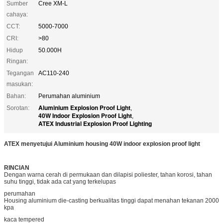
Sumber
Cree XM-L
cahaya:
CCT:
5000-7000
CRI:
>80
Hidup
50.000H
Ringan:
Tegangan
AC110-240
masukan:
Bahan:
Perumahan aluminium
Aluminium Explosion Proof Light
Sorotan:
,
40W Indoor Explosion Proof Light
,
ATEX Industrial Explosion Proof Lighting
ATEX menyetujui Aluminium housing 40W indoor explosion proof light
RINCIAN
Dengan warna cerah di permukaan dan dilapisi poliester, tahan korosi, tahan
suhu tinggi, tidak ada cat yang terkelupas
perumahan
Housing aluminium die-casting berkualitas tinggi dapat menahan tekanan 2000
kpa
kaca tempered