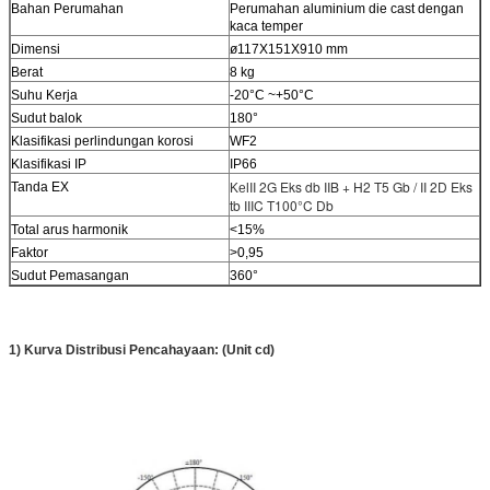
Bahan Perumahan
Perumahan aluminium die cast dengan
kaca temper
Dimensi
ø117X151X910 mm
Berat
8 kg
Suhu Kerja
-20°C ~+50°C
Sudut balok
180°
Klasifikasi perlindungan korosi
WF2
Klasifikasi IP
IP66
II 2G Eks db IIB + H2 T5 Gb / II 2D Eks
Tanda EX
Kel
tb IIIC T100°C Db
Total arus harmonik
<15%
Faktor
>0,95
Sudut Pemasangan
360°
1) Kurva Distribusi Pencahayaan: (Unit cd)