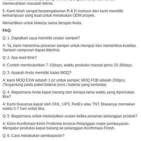
memecahkan masalah teknis.
5. Kami telah sangat berpengalaman R & D insinyur dan kami memiliki
kemampuan yang kuat untuk melakukan ODM proyek.
Menantikan untuk bekerja sama dengan Anda.
FAQ:
Q: 1. Dapatkah saya memiliki urutan sampel?
A: Ya, kami menerima pesanan sampel untuk menguji dan memeriksa kualitas.
Sampel campuran dapat diterima.
Q: 2. Apa lead time?
A: Contoh membutuhkan 7-10days, waktu produksi massal perlu 25-30days.
Q: 3. Apakah Anda memiliki batas MOQ?
A: kami MOQ EXW adalah 1 pc untuk sampel;
MOQ FOB adalah 200pcs.
(Tergantung pada paket baterai jenis / baterai yang berbeda)
Q: 4. Bagaimana Anda kapal barang dan berapa lama waktu yang diperlukan
tiba?
A: Kami biasanya kapal oleh DHL, UPS, FedEx atau TNT.
Biasanya memakan
waktu 5-7 hari untuk tiba.
Q: 5. Bagaimana untuk melanjutkan urutan ketika pesanan pelanggan produk?
A: Kirim-Konfirmasi-Kirim Proforma Invoice-Pelanggan make pembayaran-
Mengatur produksi-kapal barang ke pelanggan-Konfirmasi-Finish.
Q: 6. Cara melakukan pembayaran?