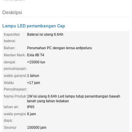
Deskripsi
Lampu LED pertambangan Cap
Kapasitas
Baterai isi ulang 6.6Ah
baterai:
Bahan:
Perumahan PC dengan lensa antipeluru
Mantan Mark:
Exia IIB T4
derajat
>15000 lux
pencahayaan:
waktu garansi:
1 tahun
Waktu
>17 jam
Pencahayaan:
Nama Produk:
1W isi ulang 6.6Ah Led lampu tutup penambangan bawah
tanah yang tahan ledakan
tahan air:
IP65
waktu pengisi
6 jam
daya:
Seumur
100000 jam