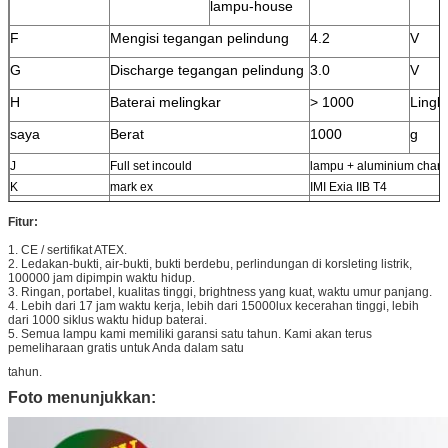
lampu-house
F
Mengisi tegangan pelindung
4.2
V
G
Discharge tegangan pelindung
3.0
V
H
Baterai melingkar
> 1000
Lingk
saya
Berat
1000
g
J
Full set incould
lampu + aluminium charg
K
mark ex
IMI Exia IIB T4
L
tahan air
IP65
Fitur:
1. CE / sertifikat ATEX.
2. Ledakan-bukti, air-bukti, bukti berdebu, perlindungan di korsleting listrik,
100000 jam dipimpin waktu hidup.
3. Ringan, portabel, kualitas tinggi, brightness yang kuat, waktu umur panjang.
4. Lebih dari 17 jam waktu kerja, lebih dari 15000lux kecerahan tinggi, lebih
dari 1000 siklus waktu hidup baterai.
5. Semua lampu kami memiliki garansi satu tahun.
Kami akan terus
pemeliharaan gratis untuk Anda dalam satu
tahun.
Foto menunjukkan: