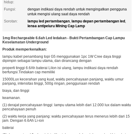
hidup:
Fungsi:
dengan indikasi daya rendah untuk mengingatkan pengguna
untuk mengisi ulang saat daya rendah
lampu led pertambangan
lampu depan pertambangan led
Sorotan:
,
,
lensa antipeluru Mining Cap Lamp
1mg Rechargeable 6.6ah Led ledakan - Bukti Pertambangan Cap Lampu
Keselamatan Underground
Produk memperkenalkan:
lampu kabel penambang topi G5 menggunakan 1pc 1W Cree daya tinggi
dipimpin sebagai lampu utama, dan dirancang dengan
properti tinggi 6.6Ah baterai LiIon isi ulang, lampu indikasi daya rendah
berfungsi.Tindakan cap memiliki
15000Lux kecerahan yang kuat, waktu pencahayaan panjang, waktu umur
panjang, intensitas tinggi, 500g ringan, penggunaan rendah
biaya, dan tinggi
keamanan.
(1) derajat pencahayaan tinggi: lampu utama lebih dari 12.000 lux dalam waktu
pencahayaan penuh
(2) waktu kerja yang panjang: waktu pencahayaan terus menerus lebih dari 15
jam.
Dengan 6.6Ah Li-ion
baterai