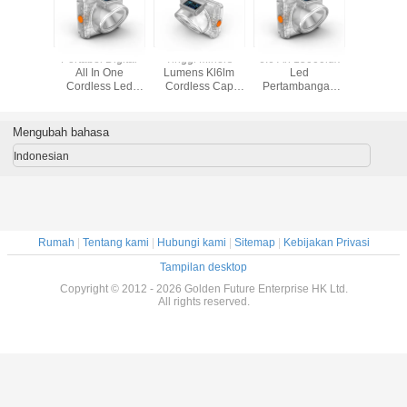
ED
Portabel Digital
Tinggi Miners
6.6 Ah 15000lux
Cordles
bangan
All In One
Lumens Kl6lm
Led
Pertamb
a Cap
Cordless Led
Cordless Cap
Pertambangan
Lampu
mpu
Pertambangan
Lampu Dengan
Cap Lampu,
Cap Lampu OLED
Pengisian induktif
Miners
Tampilan
Magnetic
Underground Cap
Mengubah bahasa
Lamp
Indonesian
Rumah
|
Tentang kami
|
Hubungi kami
|
Sitemap
|
Kebijakan Privasi
Tampilan desktop
Copyright © 2012 - 2026 Golden Future Enterprise HK Ltd.
All rights reserved.