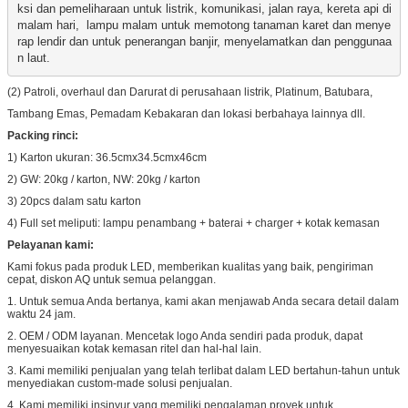
ksi dan pemeliharaan untuk listrik, komunikasi, jalan raya, kereta api di 
malam hari,
lampu malam untuk memotong tanaman karet dan menye
rap lendir dan untuk penerangan banjir, menyelamatkan dan penggunaa
n laut.
(2) Patroli, overhaul dan Darurat di perusahaan listrik, Platinum, Batubara,
Tambang Emas, Pemadam Kebakaran dan lokasi berbahaya lainnya dll.
Packing rinci:
1) Karton ukuran: 36.5cmx34.5cmx46cm
2) GW: 20kg / karton, NW: 20kg / karton
3) 20pcs dalam satu karton
4) Full set meliputi: lampu penambang + baterai + charger + kotak kemasan
Pelayanan kami:
Kami fokus pada produk LED, memberikan kualitas yang baik, pengiriman
cepat, diskon AQ untuk semua pelanggan.
1. Untuk semua Anda bertanya, kami akan menjawab Anda secara detail dalam
waktu 24 jam.
2. OEM / ODM layanan.
Mencetak logo Anda sendiri pada produk, dapat
menyesuaikan kotak kemasan ritel dan hal-hal lain.
3. Kami memiliki penjualan yang telah terlibat dalam LED bertahun-tahun untuk
menyediakan custom-made solusi penjualan.
4. Kami memiliki insinyur yang memiliki pengalaman proyek untuk