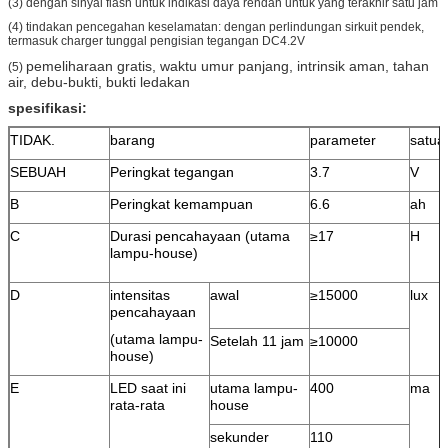
(3) dengan sinyal flash untuk indikasi daya rendah untuk yang terakhir satu jam
(4) tindakan pencegahan keselamatan: dengan perlindungan sirkuit pendek,
termasuk charger tunggal
pengisian tegangan DC4.2V
pemeliharaan gratis, waktu umur panjang, intrinsik aman, tahan
(5)
air, debu-bukti, bukti ledakan
spesifikasi:
TIDAK.
barang
parameter
satua
SEBUAH
Peringkat tegangan
3.7
V
B
Peringkat kemampuan
6.6
ah
C
Durasi pencahayaan (utama
≥17
H
lampu-house)
D
intensitas
awal
≥15000
lux
pencahayaan
(utama lampu-
Setelah 11 jam
≥10000
house)
E
LED saat ini
utama lampu-
400
ma
rata-rata
house
sekunder
110