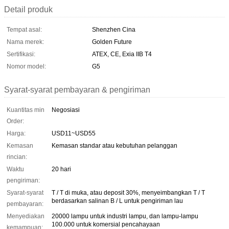
Detail produk
Tempat asal:
Shenzhen Cina
Nama merek:
Golden Future
Sertifikasi:
ATEX, CE, Exia IIB T4
Nomor model:
G5
Syarat-syarat pembayaran & pengiriman
Kuantitas min
Negosiasi
Order:
Harga:
USD11~USD55
Kemasan
Kemasan standar atau kebutuhan pelanggan
rincian:
Waktu
20 hari
pengiriman:
Syarat-syarat
T / T di muka, atau deposit 30%, menyeimbangkan T / T
berdasarkan salinan B / L untuk pengiriman lau
pembayaran:
Menyediakan
20000 lampu untuk industri lampu, dan lampu-lampu
100.000 untuk komersial pencahayaan
kemampuan: