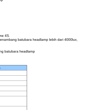
ne 4S.
 penambang batubara headlamp lebih dari 4000lux,
ang batubara headlamp
n