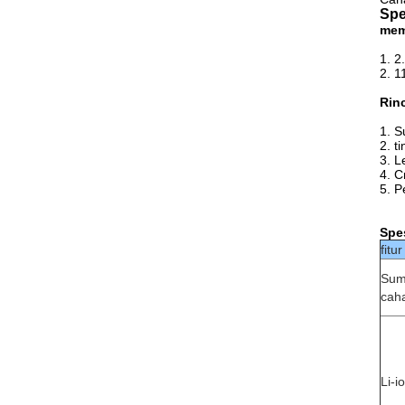
Spe
mem
1. 2
2. 1
Rin
1. S
2. t
3. L
4. C
5. P
Spes
fitur
Sum
cah
Li-i