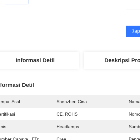
Dap
Informasi Detil
Deskripsi Pr
nformasi Detil
empat Asal
Shenzhen Cina
Nama
rtifikasi
CE, ROHS
Nomo
nis:
Headlamps
Sumb
umber Cahaya LED:
Cree
Peng