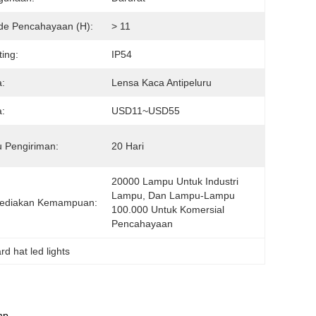
de Pencahayaan (h):
> 11
ting:
IP54
:
Lensa Kaca Antipeluru
:
USD11~USD55
 Pengiriman:
20 Hari
20000 Lampu Untuk Industri 
Lampu, Dan Lampu-Lampu 
ediakan Kemampuan:
100.000 Untuk Komersial 
Pencahayaan
rd hat led lights
mp