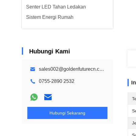
Senter LED Tahan Ledakan
Sistem Energi Rumah
Hubungi Kami
sales002@goldenfuturecn.com
0755-2890 2532
I
T
Se
Hubungi Sekarang
Je
S