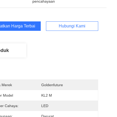
pencahayaan
atkan Harga Terbaik
Hubungi Kami
oduk
 Merek
Goldenfuture
r Model
KL2 M
er Cahaya:
LED
gunaan:
Darurat