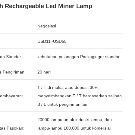
h Rechargeable Led Miner Lamp
Negosiasi
USD11~USD55
an Standar:
kebutuhan pelanggan Packagingor standar
e Pengiriman:
20 hari
T / T di muka, atau deposit 30%,
Pembayaran:
menyeimbangkan T / T berdasarkan salinan
B / L untuk pengiriman lau
20000 lampu untuk industri lampu, dan
tas Pasokan:
lampu-lampu 100.000 untuk komersial