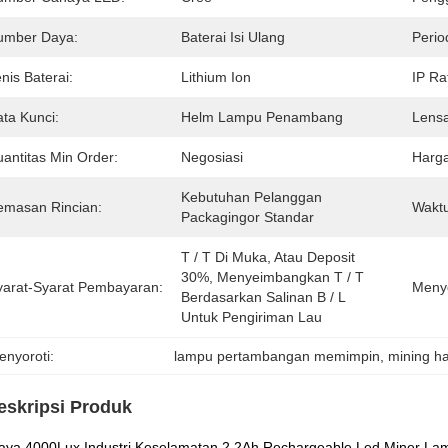
umber Daya:
Baterai Isi Ulang
Perio
nis Baterai:
Lithium Ion
IP Ra
ata Kunci:
Helm Lampu Penambang
Lensa
uantitas Min Order:
Negosiasi
Harga
Kebutuhan Pelanggan 
emasan Rincian:
Waktu
Packagingor Standar
T / T Di Muka, Atau Deposit 
30%, Menyeimbangkan T / T 
yarat-Syarat Pembayaran:
Meny
Berdasarkan Salinan B / L 
Untuk Pengiriman Lau
enyoroti:
lampu pertambangan memimpin
, 
mining ha
eskripsi Produk
aya 4000Lux Industri Keselamatan 2.2Ah Rechargeable Led Miner La