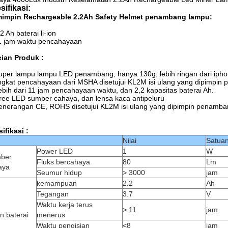
sifikasi:
impin Rechargeable
2.2Ah Safety Helmet penambang lampu:
.2 Ah baterai li-ion
1 jam waktu pencahayaan
cian Produk :
uper lampu lampu LED penambang, hanya 130g, lebih ringan dari ipho
ingkat pencahayaan dari MSHA disetujui KL2M isi ulang yang dipimpin
ebih dari 11 jam pencahayaan waktu, dan 2,2 kapasitas baterai Ah.
ree LED sumber cahaya, dan lensa kaca antipeluru
enerangan CE, ROHS disetujui KL2M isi ulang yang dipimpin penamb
ifikasi :
Nilai
Satua
Power LED
1
W
ber
Fluks bercahaya
80
Lm
aya
Seumur hidup
> 3000
jam
kemampuan
2.2
Ah
Tegangan
3.7
V
Waktu kerja terus
> 11
jam
on baterai
menerus
Waktu pengisian
<8
jam