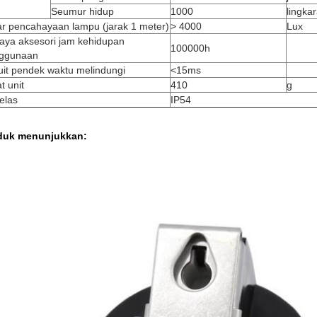
Seumur hidup
1000
lingka
ar pencahayaan lampu (jarak 1 meter)
> 4000
Lux
aya aksesori jam kehidupan
100000h
ggunaan
uit pendek waktu melindungi
<15ms
t unit
410
g
elas
IP54
duk menunjukkan: