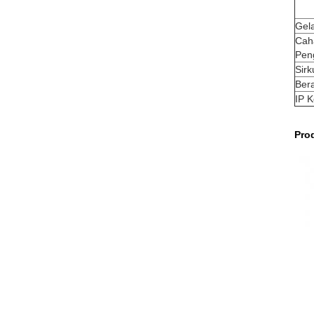
Gel
Cah
Pen
Sirk
Bera
IP K
Pro