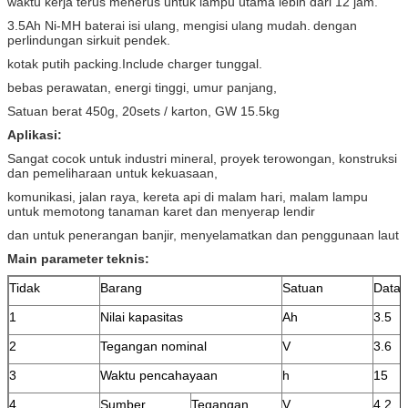
waktu kerja terus menerus untuk lampu utama lebih dari 12 jam.
3.5Ah Ni-MH baterai isi ulang, mengisi ulang mudah.
dengan
perlindungan sirkuit pendek.
kotak putih packing.Include charger tunggal.
bebas perawatan, energi tinggi, umur panjang,
Satuan berat 450g, 20sets / karton, GW 15.5kg
Aplikasi:
Sangat cocok untuk industri mineral, proyek terowongan, konstruksi
dan pemeliharaan untuk kekuasaan,
komunikasi, jalan raya, kereta api di malam hari, malam lampu
untuk memotong tanaman karet dan menyerap lendir
dan untuk penerangan banjir, menyelamatkan dan penggunaan laut
Main parameter teknis:
Tidak
Barang
Satuan
Data
1
Nilai kapasitas
Ah
3.5
2
Tegangan nominal
V
3.6
3
Waktu pencahayaan
h
15
4
Sumber
Tegangan
V
4.2