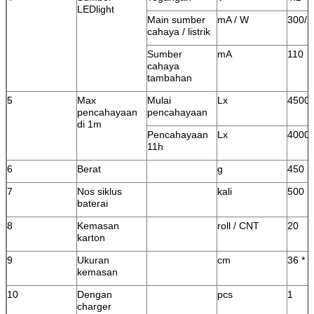
LEDlight
Main sumber
mA / W
300/1
cahaya / listrik
Sumber
mA
110
cahaya
tambahan
5
Max
Mulai
Lx
4500
pencahayaan
pencahayaan
di 1m
Pencahayaan
Lx
4000
11h
6
Berat
g
450
7
Nos siklus
kali
500
baterai
8
Kemasan
roll / CNT
20
karton
9
Ukuran
cm
36 * 2
kemasan
10
Dengan
pcs
1
charger