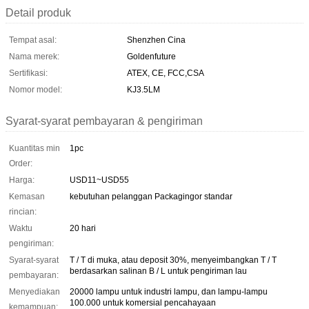
Detail produk
Tempat asal:
Shenzhen Cina
Nama merek:
Goldenfuture
Sertifikasi:
ATEX, CE, FCC,CSA
Nomor model:
KJ3.5LM
Syarat-syarat pembayaran & pengiriman
Kuantitas min
1pc
Order:
Harga:
USD11~USD55
Kemasan
kebutuhan pelanggan Packagingor standar
rincian:
Waktu
20 hari
pengiriman:
Syarat-syarat
T / T di muka, atau deposit 30%, menyeimbangkan T / T
berdasarkan salinan B / L untuk pengiriman lau
pembayaran:
Menyediakan
20000 lampu untuk industri lampu, dan lampu-lampu
100.000 untuk komersial pencahayaan
kemampuan: