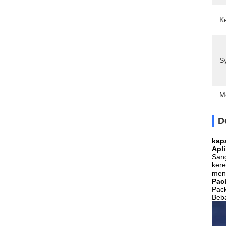
K
S
M
D
kap
Apli
Sang
kere
men
Pack
Pack
Beba