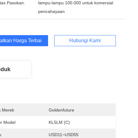
tas Pasokan:
lampu-lampu 100.000 untuk komersial
pencahayaan
atkan Harga Terbaik
Hubungi Kami
oduk
 Merek
Goldenfuture
r Model
KL5LM (C)
:
USD11~USD55