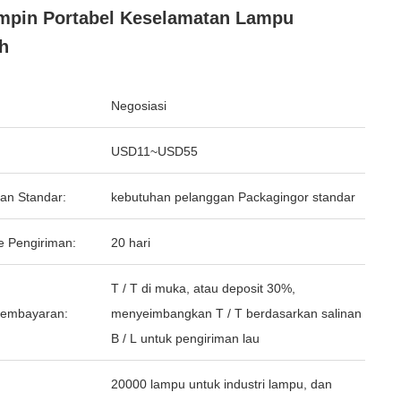
mpin Portabel Keselamatan Lampu
h
Negosiasi
USD11~USD55
an Standar:
kebutuhan pelanggan Packagingor standar
e Pengiriman:
20 hari
T / T di muka, atau deposit 30%,
Pembayaran:
menyeimbangkan T / T berdasarkan salinan
B / L untuk pengiriman lau
20000 lampu untuk industri lampu, dan