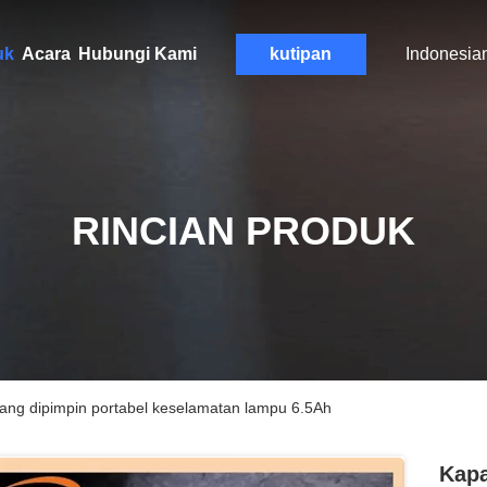
uk
Acara
Hubungi Kami
kutipan
Indonesia
RINCIAN PRODUK
bang dipimpin portabel keselamatan lampu 6.5Ah
Kapa