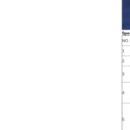
Spes
NO.
1
2
3
4
5