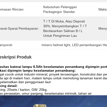
Kebutuhan Pelanggan 
emasan Rincian:
Waktu
Packagingor Standar
T / T Di Muka, Atau Deposit 
30%, Menyeimbangkan T / T 
yarat-Syarat Pembayaran:
Meny
Berdasarkan Salinan B / L 
Untuk Pengiriman Lau
enyoroti:
miners helmet light
, 
LED pertambangan H
eskripsi Produk
asitas baterai lampu 6.5Ah keselamatan penambang dipimpin porta
kasi
dipimpin lampu keselamatan
penambang:
at cocok untuk industri mineral, proyek terowongan, konstruksi dan p
ta api di malam hari, malam lampu untuk memotong tanaman karet dan
yelamatkan dan penggunaan laut
ing detail:
ing: 20sets / karton, GW: 20kg,
s perawatan, umur panjang, keselamatan intrinsik, tahan air