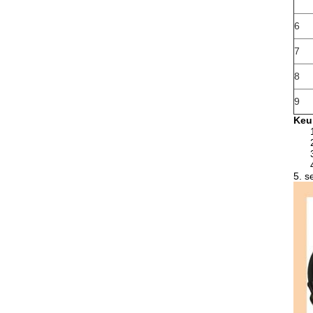
6
7
8
9
Keu
5. se