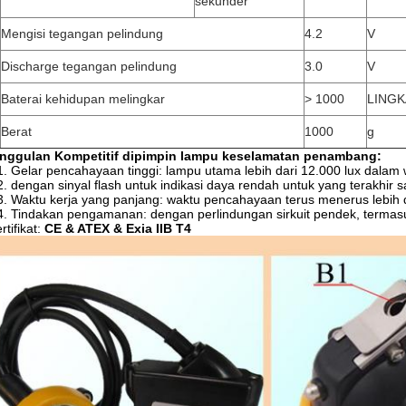
sekunder
Mengisi tegangan pelindung
4.2
V
Discharge tegangan pelindung
3.0
V
Baterai kehidupan melingkar
> 1000
LING
Berat
1000
g
nggulan Kompetitif dipimpin
lampu keselamatan
penambang:
1. Gelar pencahayaan tinggi: lampu utama lebih dari 12.000 lux dala
2. dengan sinyal flash untuk indikasi daya rendah untuk yang terakhir s
3. Waktu kerja yang panjang: waktu pencahayaan terus menerus lebih d
4. Tindakan pengamanan: dengan perlindungan sirkuit pendek, termas
rtifikat:
CE & ATEX & Exia IIB T4