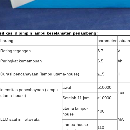
ifikasi
dipimpin lampu keselamatan
penambang:
barang
parameter
satuan
Rating tegangan
3.7
V
Peringkat kemampuan
6.5
Ah
Durasi pencahayaan (lampu utama-house)
≥15
H
awal
≥10000
intensitas pencahayaan (lampu
Lux
utama-house)
Setelah 11 jam
≥10000
utama lampu-
400
house
LED saat ini rata-rata
MA
Lampu-house
110