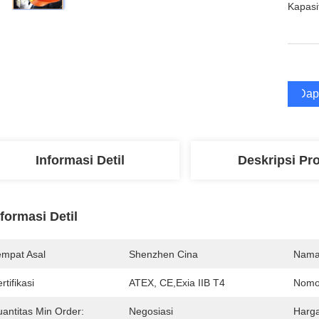
Kapasi
Dap
Informasi Detil
Deskripsi Pr
nformasi Detil
empat Asal
Shenzhen Cina
Nama
rtifikasi
ATEX, CE,Exia IIB T4
Nomo
uantitas Min Order:
Negosiasi
Harga